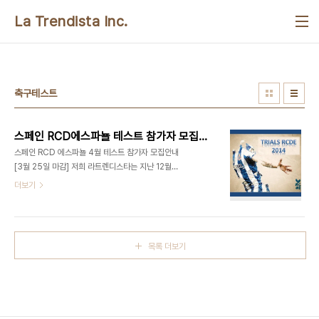
본문 바로가기
La Trendista Inc.
축구테스트
스페인 RCD에스파뇰 테스트 참가자 모집안내[4월]
스페인 RCD 에스파뇰 4월 테스트 참가자 모집안내
[3월 25일 마감] 저희 라트렌디스타는 지난 12월에
이어서 금년 4월에 진행되는 스페인 RCD 에스파뇰
더보기
테스트 참가인원을 모집하고 있습니다.RCD 에스파
뇰은 스페인 바르셀로나에 위치한 프리메라 디비전(1
부)소속 구단이며 1900년도에 창단하여 114년의
역사를 자랑하는 구단으로 코파 델 레이(Copa Del
목록 더보기
Rey) 4회 우승, UEFA 컵 2회 준우승의 역사를 자
랑하는 구단입니다. 모집대상은 U-16 (16세 이하)
와 U-18 (18세 이하)이며, 현지에서 해당 두 레벨로
테스트를 진행합니다. 테스트와 관련한 일정은 아래
와 같습니다.1. 4월 23일 출국 (시차적응 및 간단한