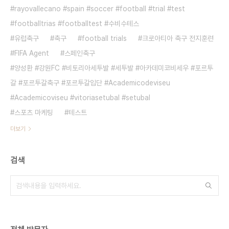
#rayovallecano #spain #soccer #football #trial #test
#footballtrias #footballtest #수비수테스
유럽축구
축구
football trials
크로아티아 축구 전지훈련
FIFA Agent
스페인축구
양성환 #강원FC #비토리아세투발 #세투발 #아카데미코비세우 #포르투
갈 #포르투갈축구 #포르투갈입단 #Academicodeviseu
#Academicoviseu #vitoriasetubal #setubal
스포츠 마케팅
테스트
더보기
검색