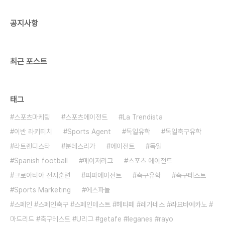
트레이닝을 위해 5일 일찍 출국 예정입니다.)2. 4월
28~5월 2일..
공지사항
최근 포스트
태그
스포츠마케팅
스포츠에이전트
La Trendista
이반 라키티치
Sports Agent
독일유학
독일축구유학
라트렌디스타
분데스리가
에이전트
독일
Spanish football
메이저리그
스포츠 에이전트
크로아티아 전지훈련
피파에이전트
축구유학
축구테스트
Sports Marketing
에스파뇰
스페인 #스페인축구 #스페인테스트 #헤타페 #레가네스 #라요바예카노 #
마드리드 #축구테스트 #U리그 #getafe #leganes #rayo