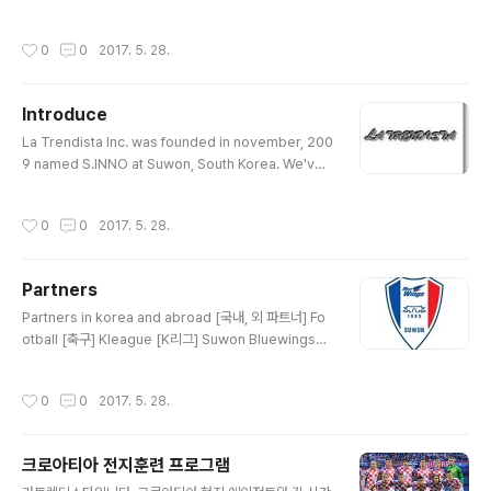
경기 및 훈련을 제공할 수 있는 최적의 장소입니다.3. 전지
the cpmpany. 우리는 항상 선수와 파트너들에게 최상의
훈련 기간: 11월 말, 12월 초 및 1월 중순 (약 11~12일간
결과를 만들어 주기 위해 노력하고 있다. 이것은 회사가 추
작성시간
0
0
2017. 5. 28.
진행) ..
구하는 가장 중요한 덕목이다. Business Scope(사업범
위)
Introduce
글 내용
La Trendista Inc. was founded in november, 200
9 named S.INNO at Suwon, South Korea. We've
been working mainly as sports marketing and a
gency. We're working with Major League Baseb
작성시간
0
0
2017. 5. 28.
all, Japanese football and baseball teams, Kore
an football clubs and worldwide sports agency.
(주) 라 트렌디스타는 2009년 11월 수원에서 S.INNO라
Partners
는 이름으로 창설되었으며, 우리의 주 업무는 스포츠 마케
글 내용
팅, 에이전트 업무이다. 우리는 메이저리그(야구), 일본의
Partners in korea and abroad [국내, 외 파트너] Fo
축구, 야구단, 한국의 프로축구클럽들과 연결되어..
otball [축구] Kleague [K리그] Suwon Bluewings수
원 블루윙즈 FC SeoulFC 서울 Pohang Steelers포항
스틸러스 Jeju United제주 유나이티드 Seongnam FC
작성시간
0
0
2017. 5. 28.
성남 FC Suwon FC수원 FC Gangwon FC강원 FC Bu
san I'Park부산 아이파크 Abroad [해외구단] Real Ma
drid CF레알 마드리드 Manchester United맨체스터
크로아티아 전지훈련 프로그램
유나이티드 VfL WolfsburgVfL 볼프스부르크 Malaga
글 내용