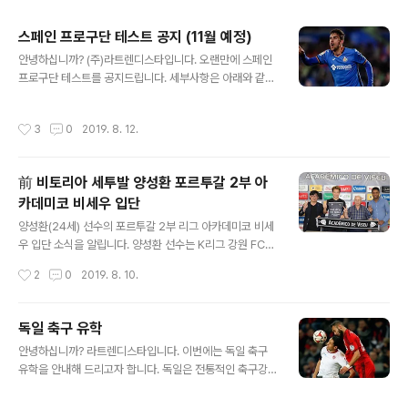
주요 글 목록
스페인 프로구단 테스트 공지 (11월 예정)
글 내용
안녕하십니까? (주)라트렌디스타입니다. 오랜만에 스페인
프로구단 테스트를 공지드립니다. 세부사항은 아래와 같으
니 확인 후 신중한 고민해주시면 감사하겠습니다. 1. 테스
트 구단 2. 모집연령: 생년월일 기준 만 18~21세 (현재 리
작성시간
3
0
2019. 8. 12.
그에 정식등록하고 경기에 참여하고 있는 자) 3. 모집 포지
션: 중앙수비수 및 스트라이커 (180cm 이상) 4. 접수기간:
2019년 8~9월까지 5. 테스트기간: 2019년 11월 中 1개
前 비토리아 세투발 양성환 포르투갈 2부 아
월간 진행 6. 진행방향 7. 왜 1개월 간 진행하는가? 테스트
카데미코 비세우 입단
가 1개월간 진행되는 이유는 첫째로, 선수가 현지에서 1주
글 내용
일간 현지환경(시차, 문화 등) 및 팀에 적응하기 위함이며,
양성환(24세) 선수의 포르투갈 2부 리그 아카데미코 비세
두번째 이유는 선수의 기량, 훈련태도, 경기력, 현지적응력
우 입단 소식을 알립니다. 양성환 선수는 K리그 강원 FC에
및 발전가능성을 장기간 종합적으로 판단하기 위함이며..
서 프로 데뷔를 했으며, 2017년 1.º de Dezembro를 시
작성시간
2
0
2019. 8. 10.
작으로 포르투갈에 진출했으며, 지난 시즌 (2018/19) 포
르투갈 1부 리그 비토리아 세투발 23세 팀에서 21경기를
출전했습니다. 양성환 선수는 2019/20 시즌부터 아카데
독일 축구 유학
미코 비세우에서 활약하게 되며, 소속팀은 현지시간으로
글 내용
안녕하십니까? 라트렌디스타입니다. 이번에는 독일 축구
일요일 오후 6시에 Penafiel에 위치한 Estádio 25 de
유학을 안내해 드리고자 합니다. 독일은 전통적인 축구강
Abril에서 시즌 2라운드를 치를 예정입니다. 양성환 선수
국으로 월드컵에서 한번도 조별예선 탈락을 해본 적이 없
의 선전을 기원합니다. ---- Korean defender Seong
는 국가로, 최근 탄탄한 선수육성을 기반으로 UEFA 챔피