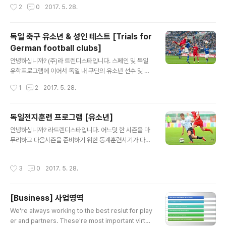
-Hwan was signed with Academico de Viseu in
작성시간
2
0
2017. 5. 28.
언스리그와 Europa리그에서 좋은 성적을 거두고 있는 유
Liga Pro in..
럽 3대 리그를 가지고 있는 국가입니다. 독일의 가장 큰 특
징은 유럽 내에서 가장 안정적인 경제규모를 자랑하는 국
독일 축구 유소년 & 성인 테스트 [Trials for
가 중 하나로 축구와 학업에 관한 인프라가 가장 잘 갖추어
German football clubs]
져 있는 국가입니다. 세부사항은 아래와 같으니 잘 참고해
글 내용
주시면 감사하겠습니다. 모집연령: 만 15세 ~ 22세대상:
안녕하십니까? (주)라 트렌디스타입니다. 스페인 및 독일
축구유소년 및 독일 내 체육관련 유학 관심자 독일 유학의
유학프로그램에 이어서 독일 내 구단의 유소년 선수 및 성
장점으로는 앞서 말씀 드린 것과 마찬가지로 축구와 학업
인 선수의 테스트를 안내해 드립니다. 본 프로그램은 독일
작성시간
1
2
2017. 5. 28.
에 대한 기반이 잘 갖추어져 있기에 운동..
현지의 에이전시와 협업을 통해 진행되는 프로그램으로 철
저히 선수의 기량을 바탕으로 현지 구단과의 협의 후 진행
이 됩니다. 일전에 독일, 스페인 유학프로그램을 통해 안내
독일전지훈련 프로그램 [유소년]
해 드렸듯이, 본 프로그램의 목적은 선수가 테스트 통과이
글 내용
안녕하십니까? 라트렌디스타입니다. 어느덧 한 시즌을 마
후에도 선수생활과 학업을 병행하면서, 선수생활 실패 시
무리하고 다음시즌을 준비하기 위한 동계훈련시기가 다가
에도 2차 진로를 모색하는데 까지 초점을 두고 있는 프로
오고 있습니다. 저희 라트렌디스타는 이 시기에 따라서 항
그램입니다. 테스트 진행대상 및 준비사항은 아래와 같습
상 양질의 프로그램들을 제공하기위해서 최선을 다하고 있
니다. 1. 연령: 만 16~22세 2. 현재 고등학교 및 대학리그
작성시간
3
0
2017. 5. 28.
으며, 겨울동계훈련 프로그램으로 아래와 같이 독일 전지
에서 선수등록을 하고 정식경기에 뛰고 있는 자3. 준비사
훈련 프로그램을 안내해드리는 바 입니다. 1. 대상: 국내 초,
항: 최근 3년치 경기기록, 최근에 ..
중, 고등학교 및 유소년 클럽2. 전지훈련 지역: Nord-We
[Business] 사업영역
stfalen 및 Westfalne 지역 (프랑크푸르트공항에서 약 2
글 내용
시간 소요) 해당지역은 과거 서독의 중심지역으로 독일 내
We're always working to the best reslut for play
프로구단의 약 80%가량이 모여있을 정도로 양질 의 연습
er and partners. These're most important virtue