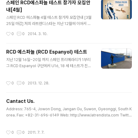
스페인 RCD에스파뇰 테스트 참가자 모집안
점으로는 첫째, 한국과 일본의 문화가 비슷하기에 적응이
내[4월]
용이하다는 점을 들 수 있습니다. 둘째, 일본어 및 문화를
글 내용
습득하면서 일본 시스템에 맞는 선수로 육성이 가능합니
스페인 RCD 에스파뇰 4월 테스트 참가자 모집안내 [3월
다. 셋째, 학업과 운동을 병행하면서 대학졸업 후 다양한 진
25일 마감] 저희 라트렌디스타는 지난 12월에 이어서 금
로를 모색할 수 있습니다. 앞서 독일 축구유학 때도 언급해
년 4월에 진행되는 스페인 RCD 에스파뇰 테스트 참가인
작성시간
0
0
2014. 3. 10.
드렸지만, 선수들이 평생 운동을 하..
원을 모집하고 있습니다.RCD 에스파뇰은 스페인 바르셀
로나에 위치한 프리메라 디비전(1부)소속 구단이며 1900
년도에 창단하여 114년의 역사를 자랑하는 구단으로 코파
RCD 에스파뇰 (RCD Espanyol) 테스트
델 레이(Copa Del Rey) 4회 우승, UEFA 컵 2회 준우승
글 내용
지난 12월 16일~20일 까지 스페인 프리메라리가 1부리
의 역사를 자랑하는 구단입니다. 모집대상은 U-16 (16세
그 RCD Espanyol 구단에서 U16, 18 세 테스트가 진행
이하) 와 U-18 (18세 이하)이며, 현지에서 해당 두 레벨로
되었었는데요. 저희 라트렌디스타에서 두명의 선수가 참가
테스트를 진행합니다. 테스트와 관련한 일정은 아래와 같
했고 1일~5일차까지 사진을 올립니다. 테스트관련 후기는
습니다.1. 4월 23일 출국 (시차적응 및 간단한 트레이닝을
작성시간
0
0
2013. 12. 28.
추후에 업데이트 후 링크하도록 하겠습니다. 1. (훈련장) Ci
위해 5일 일찍 출국 예정입니다.)2. 4월 28~5월 2일..
utat Esportiva Dani Jarque 2. Training 1일차 3. Tr
aining 2일차 4. Training 3일차 (Match) 5. Training
Cantact Us.
4일차 6. Training 5일차 (Match 및 수료식) 이상입니
글 내용
다. 훈련은 트레이닝 -> 매치 -> 트레이닝 -> 매치 순으로
Address: 765-4, Jowon Dong, Jangan Gu, Suwon, Gyeonggi, South K
이어지며 주로 테크니컬, 볼 점유 중심의 훈련으로 진행이
orea. Fax: +82-31-696-6149 Web: http://www.latrendista.com Twitte
됩니다. 추후 스페인 테스트일정은 미정이며, 확인되는 대..
r: http://www.twitter.com/latrendista Facebook: http://www.facebook.
com/latrendista E-Mail: latrendista@gmail.com 업무시간: 평일 오전 9:00
작성시간
0
0
2011. 7. 7.
~오후6:00시 상담시간: 평일 오전10:00~오후6:00시