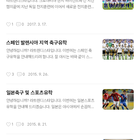
CF말라가 CF Benfica벤피카 Greuther Furth그로이터
라트렌디스타입니다. 크로아티아 현지 에이전트와 긴 시간
퓌르트 (독일 2부) NK OsijekNK 오시예크 (크로아티아)
협의끝에 지난 독일 전지훈련에 이어서 새로운 전지훈련
UE Cornella..
프로그램으로 아래와 같이 크로아티아 전지훈련 프로그램
을 소개드리게되었습니다. 크로아티아는 최근 관광지로 뜨
작성시간
1
0
2017. 3. 17.
고있는 국가로, 잘 아시는 것과 같이 1998년 프랑스월드
컵에서 3위를 기록한 바 있어며, FIFA 랭킹 14위에 오른
세계적으로 내놓라하는 축구강국 중 하나입니다. 또한, 루
스페인 발렌시아 지역 축구유학
카 모드리치, 마리오 만주키치 및 이반 라키티치와 같은 선
글 내용
수들을 배출해 왔으며 2015/16시즌 이적료 기준 유럽 내
안녕하십니까? 라트렌디스타입니다. 이번에는 스페인 축
5손가락안에 들어가는 최대 선수수출국 중 하나이기도 합
구유학을 안내해드리려 합니다. 잘 아시는 바와 같이 스페
니다. 작은 나라이기는 하지만 위와 같은 축구저변 및 인프
인은 세계 3대리그를 가지고 있는 나라로, 유럽 챔피언스
라를 갖추고 있는 국가이기에 위 전지훈련을 추천하는 바
리그, 유로파리그 및 월드컵에서 항상 좋은 성적을 내는 축
작성시간
3
0
2015. 9. 26.
입니다. 간략한 정보는 아래와 같습니다..
구강국 중 하나이며 브라질 못지 않게 축구와 관련한 자원
이 넘치는 국가입니다. 그 중에서도 발렌시아 지역은 꾸준
히 좋은 선수가 발굴되는 지역 중 하나로 스페인 대표선수
일본축구 및 스포츠유학
를 다수 배출해낸 지역입니다. 본 프로그램은 발렌시아 내
글 내용
프로구단, 사립학교 및 대학교와의 제휴를 통해 만들어졌
안녕하십니까? 라트렌디스타입니다. 이번에는 일본스포츠
으며, 선수들이 좋은 경험과 경력을 쌓으면서 기회를 제공
유학을 안내해 드리겠습니다. 일본은 아시아에서 손꼽히는
해드릴 수 있기에 위 프로그램을 추천해드리는 바 입니다.
스포츠강국 중 하나로, 아시아에서 스포츠관련 산업이 가
세부사항은 아래와 같습니다. 모집연령: 만 7~23세 본 프
장 발달한 곳 중 하나입니다. 이에 따라서 선수들이 대학졸
작성시간
1
0
2015. 8. 21.
로그램의 장점1. 지역 내 프로 산하 유소년..
업 후 다양한 진로를 선택할 수 있는 기반이 아주 잘 마련되
어 있는 곳이라 할 수 있습니다. 모집연령: 만 18세 이상의
대학진학 대상자 일본 대학입학의 장점일본 대학입학의 장